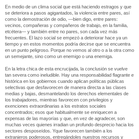
En medio de un clima social que está haciendo estragos y que
se deteriora a pasos agigantados, la violencia entre pares, así
como la demostración de odio, —bien digo, entre pares:
vecinos, compañeras y compañeros de trabajo, en la familia,
etcétera— y también entre no pares, son cada vez más
frecuentes. El lazo social se empezó a deteriorar hace ya un
tiempo y en estos momentos podría decirse que se encuentra
en un punto peligroso. Porque no vemos al otro o a la otra como
un semejante, sino como un enemigo o una enemiga.
En la letra chica de esta encrucijada, la conclusión se vuelve
tan severa como ineludible. Hay una responsabilidad flagrante e
histórica en los gobiernos cuando aplican políticas públicas
selectivas que desfavorecen de manera directa a las clases
medias y bajas, desmantelando los derechos elementales de
los trabajadores, mientras favorecen con privilegios y
exenciones extraordinarias a los estratos sociales
concentrados; esos que habitualmente se enriquecen a
expensas de las mayorías y que, en vez de agradecer, son
muchas veces quienes irradian un profundo desprecio hacia los
sectores desposeídos. Yque favorecen también a los
extranjeros poderosos, entregándoles nuestros recursos y